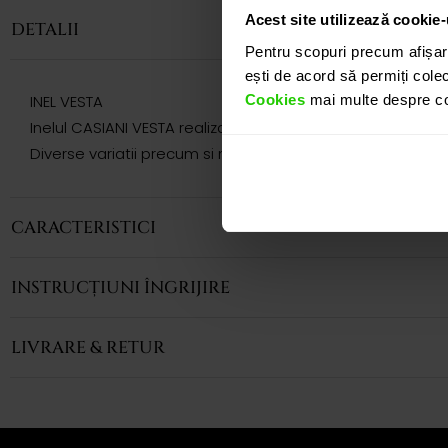
Acest site utilizează cookie-
DETALII
Pentru scopuri precum afișar
ești de acord să permiți colec
Cookies
mai multe despre coo
INEL VESTA
Inelul CASIANI VESTA realizat din aur galben de 18k cu op
Diverse variatii precum si modele complementare acestui 
CARACTERISTICI
INSTRUCȚIUNI ÎNGRIJIRE
LIVRARE & RETUR