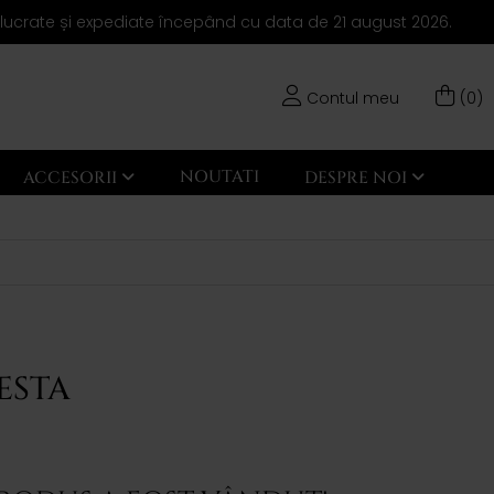
elucrate și expediate începând cu data de 21 august 2026.
Contul meu
(0)
NOUTATI
ACCESORII
DESPRE NOI
ESTA