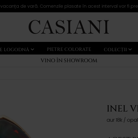
 vacanța de vară. Comenzile plasate în acest interval vor fi pr
PIETRE COLORATE
LE LOGODNĂ
COLECȚII
VINO ÎN SHOWROOM
INEL V
aur 18k / opal