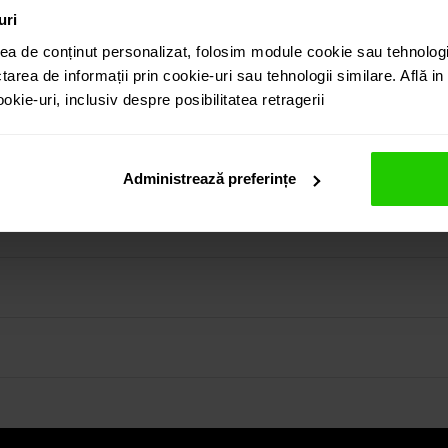
uri
ea de conținut personalizat, folosim module cookie sau tehnologi
tarea de informații prin cookie-uri sau tehnologii similare. Află i
kie-uri, inclusiv despre posibilitatea retragerii
al negru avand taietura para caboson este o bijuterie simpla, 
produs puteti regasi atat in colectia prezentata pe site cat
Administrează preferințe