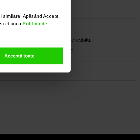
i similare. Apăsând Accept,
n sectiunea
Politica de
eleganta si in acelasi timp remarcabila.
 si vizitand showroom-ul nostru.
Acceptă toate