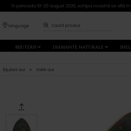
În perioada 10–20 august 2026, echipa noastră se află în
language
BIJUTERII
DIAMANTE NATURALE
INE
Bijuterii aur
Inele aur