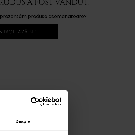
PRODUS A FOST VÂNDUT!
ți prezentăm produse asemanatoare?
NTACTEAZĂ-NE
Despre