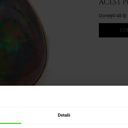
ACEST 
Dorești să î
CO
Detalii