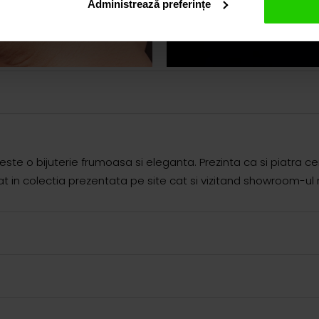
Administrează preferințe
 este o bijuterie frumoasa si eleganta. Prezinta ca si piatra c
in colectia prezentata pe site cat si vizitand showroom-ul 