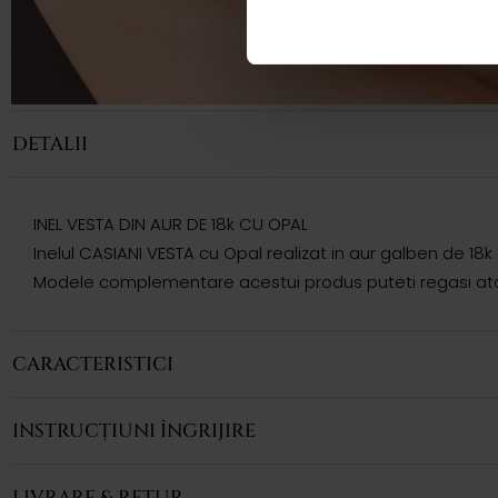
DETALII
INEL VESTA DIN AUR DE 18k CU OPAL
Inelul CASIANI VESTA cu Opal realizat in aur galben de 18k
Modele complementare acestui produs puteti regasi atat 
CARACTERISTICI
INSTRUCȚIUNI ÎNGRIJIRE
LIVRARE & RETUR