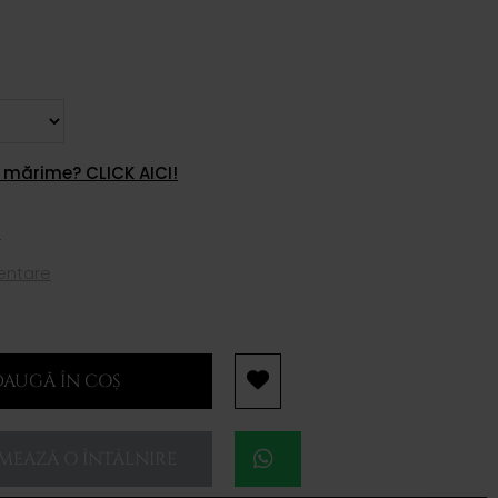
 mărime? CLICK AICI!
i
mentare
AUGĂ ÎN COȘ
EAZĂ O ÎNTÂLNIRE