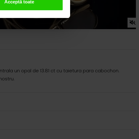
Acceptă toate
entrala un opal de 13.81 ct cu taietura para cabochon.
nostru.