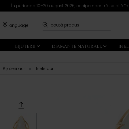
În perioada 10–20 august 2026, echipa noastră se află în
language
BIJUTERII
DIAMANTE NATURALE
INE
Bijuterii aur
Inele aur