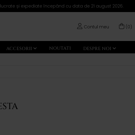
elucrate și expediate începând cu data de 21 august 2026.
Contul meu
(0)
NOUTATI
ACCESORII
DESPRE NOI
ESTA