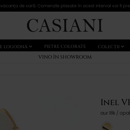
 vacanța de vară. Comenzile plasate în acest interval vor fi pr
PIETRE COLORATE
LE LOGODNĂ
COLECȚII
VINO ÎN SHOWROOM
Inel V
aur 18k / opal