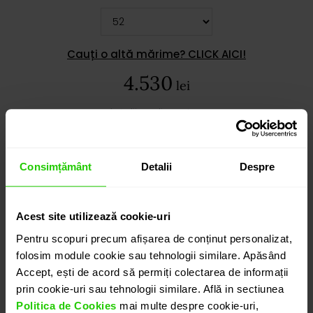
Cauți o altă mărime? CLICK AICI!
4.530
lei
detalii suplimentare
Consimțământ
Detalii
Despre
ADAUGĂ ÎN COȘ
Acest site utilizează cookie-uri
PROGRAMEAZĂ O ÎNTÂLNIRE
Pentru scopuri precum afișarea de conținut personalizat,
folosim module cookie sau tehnologii similare. Apăsând
Accept, ești de acord să permiți colectarea de informații
DETALII
prin cookie-uri sau tehnologii similare. Află in sectiunea
Politica de Cookies
mai multe despre cookie-uri,