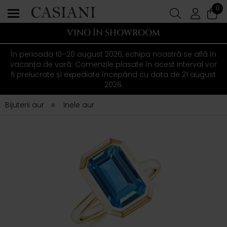
0
VINO ÎN SHOWROOM
În perioada 10–20 august 2026, echipa noastră se află în
vacanța de vară. Comenzile plasate în acest interval vor
fi prelucrate și expediate începând cu data de 21 august
2026.
Bijuterii aur
Inele aur