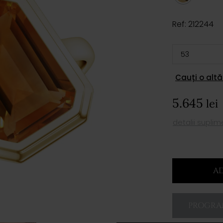
Ref: 212244
Cauți o altă
5.645
lei
detalii supli
AD
PROGRAM