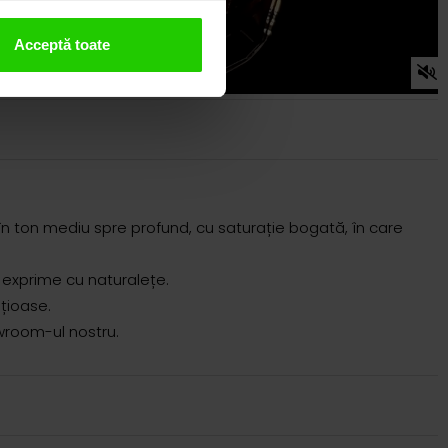
Acceptă toate
, în ton mediu spre profund, cu saturație bogată, în care
 exprime cu naturalețe.
țioase.
owroom-ul nostru.