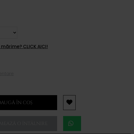
 mărime? CLICK AICI!
mentare
AUGĂ ÎN COȘ
EAZĂ O ÎNTÂLNIRE