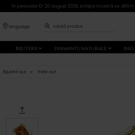
În perioada 10–20 august 2026, echipa noastră se află în
language
BIJUTERII
DIAMANTE NATURALE
INE
Bijuterii aur
Inele aur