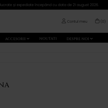
elucrate și expediate începând cu data de 21 august 2026.
Contul meu
(0)
NOUTATI
ACCESORII
DESPRE NOI
UNA
n