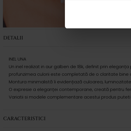
DETALII
INEL UNA
Un inel realizat in aur galben de 18k, definit prin elegan
profunzimea culorii este completată de o claritate bine c
Montura minimalistă îi evidențiază culoarea, luminozitat
O expresie a eleganței contemporane, creată pentru femei
Variatii si modele complementare acestui produs puteti r
CARACTERISTICI