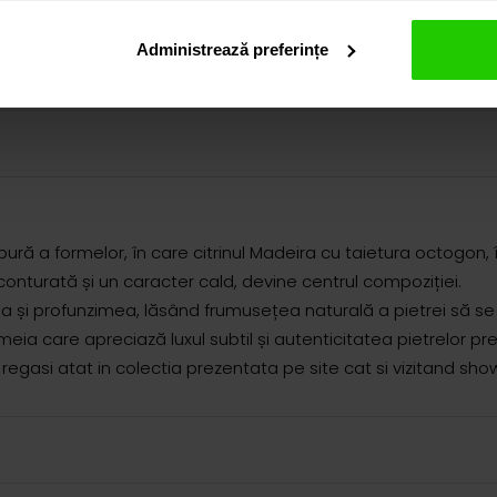
Administrează preferințe
ța pură a formelor, în care citrinul Madeira cu taietura octogon
onturată și un caracter cald, devine centrul compoziției.
ea și profunzimea, lăsând frumusețea naturală a pietrei să se
a care apreciază luxul subtil și autenticitatea pietrelor pre
egasi atat in colectia prezentata pe site cat si vizitand sh