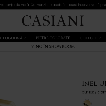
 vacanța de vară. Comenzile plasate în acest interval vor fi pr
PIETRE COLORATE
LE LOGODNĂ
COLECȚII
VINO ÎN SHOWROOM
Inel 
aur 18k / citri