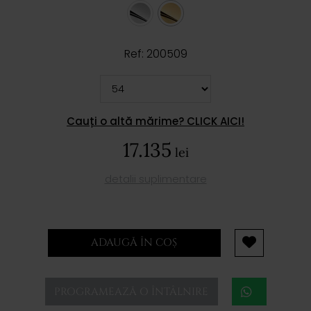
Ref: 200509
Cauți o altă mărime? CLICK AICI!
17.135
lei
detalii suplimentare
ADAUGĂ ÎN COȘ
PROGRAMEAZĂ O ÎNTÂLNIRE