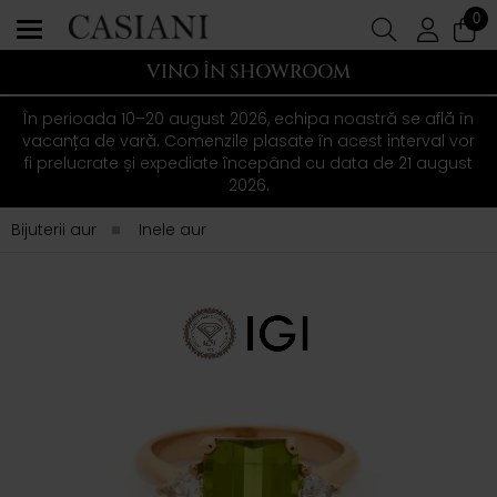
0
VINO ÎN SHOWROOM
În perioada 10–20 august 2026, echipa noastră se află în
vacanța de vară. Comenzile plasate în acest interval vor
fi prelucrate și expediate începând cu data de 21 august
2026.
Bijuterii aur
Inele aur