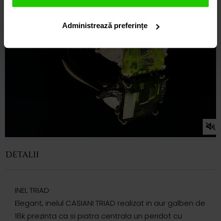
Administrează preferințe
DETALII
INEL TRIAD
Elegant, inelul CASIANI TRIAD realizat in aur galben de
18k prezinta ca si piatra centrala un peridot cu