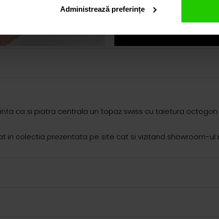
Administrează preferințe
ezinta ca si piatra centrala un topaz swiss cu taietura octogon
in colectia prezentata pe site cat si vizitand showroom-ul 