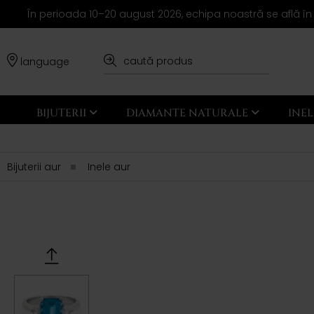
În perioada 10–20 august 2026, echipa noastră se află în
language
BIJUTERII
DIAMANTE NATURALE
INE
Bijuterii aur
Inele aur