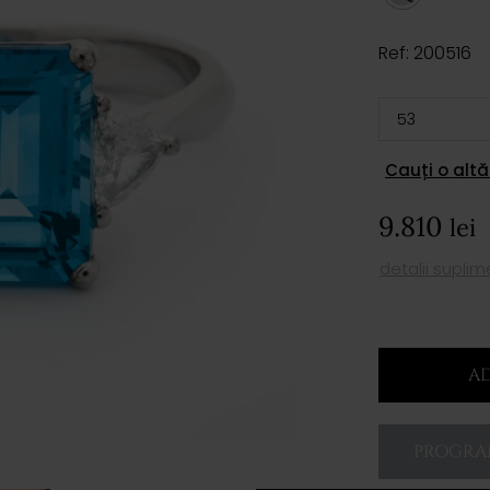
Ref: 200516
Cauți o altă
9.810
lei
detalii supli
AD
PROGRAM