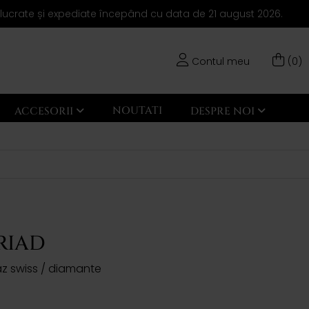
elucrate și expediate începând cu data de 21 august 2026.
Contul meu
(0)
NOUTATI
ACCESORII
DESPRE NOI
RIAD
az swiss / diamante