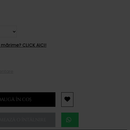
 mărime? CLICK AICI!
mentare
AUGĂ ÎN COȘ
EAZĂ O ÎNTÂLNIRE