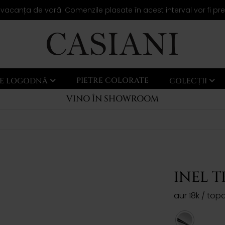
 vacanța de vară. Comenzile plasate în acest interval vor fi pr
PIETRE COLORATE
LE LOGODNĂ
COLECȚII
VINO ÎN SHOWROOM
INEL T
aur 18k / top