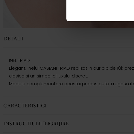
DETALII
INEL TRIAD
Elegant, inelul CASIANI TRIAD realizat in aur alb de 18k pr
clasica si un simbol al luxului discret.
Modele complementare acestui produs puteti regasi atat 
CARACTERISTICI
INSTRUCȚIUNI ÎNGRIJIRE