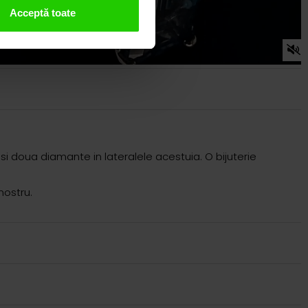
Acceptă toate
 si doua diamante in lateralele acestuia. O bijuterie
nostru.