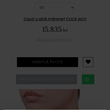
Cauți o altă mărime? CLICK AICI!
15.835
lei
detalii suplimentare
ADAUGĂ ÎN COȘ
PROGRAMEAZĂ O ÎNTÂLNIRE