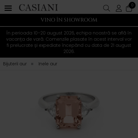
0
VINO ÎN SHOWROOM
În perioada 10–20 august 2026, echipa noastră se află în
vacanța de vară. Comenzile plasate în acest interval vor
fi prelucrate și expediate începând cu data de 21 august
2026.
Bijuterii aur
Inele aur