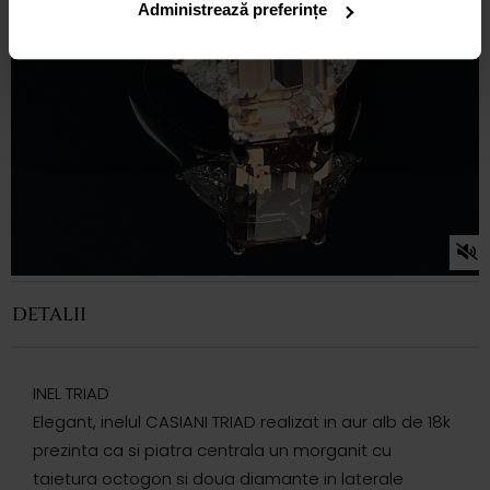
Administrează preferințe
DETALII
INEL TRIAD
Elegant, inelul CASIANI TRIAD realizat in aur alb de 18k
prezinta ca si piatra centrala un morganit cu
taietura octogon si doua diamante in laterale