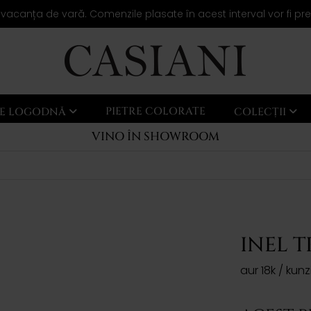
 vacanța de vară. Comenzile plasate în acest interval vor fi pr
PIETRE COLORATE
LE LOGODNĂ
COLECȚII
VINO ÎN SHOWROOM
INEL T
aur 18k / kun