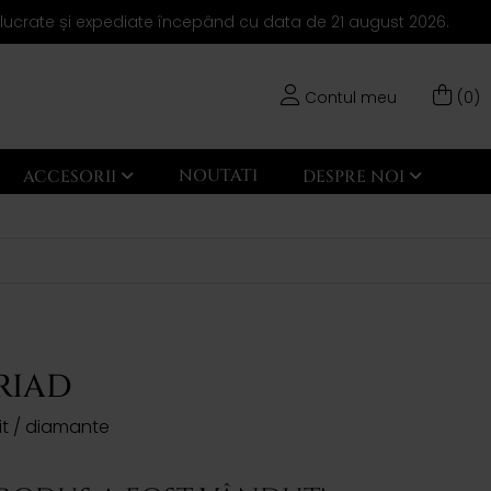
elucrate și expediate începând cu data de 21 august 2026.
Contul meu
(0)
NOUTATI
ACCESORII
DESPRE NOI
RIAD
zit / diamante