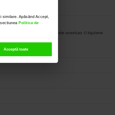
i similare. Apăsând Accept,
n sectiunea
Politica de
 ct.) si doua diamante in lateralele acestuia. O bijuterie
nostru.
Acceptă toate