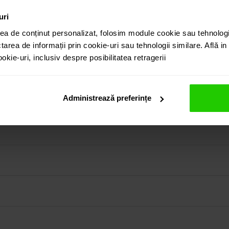
uri
ea de conținut personalizat, folosim module cookie sau tehnologi
tarea de informații prin cookie-uri sau tehnologii similare. Află i
kie-uri, inclusiv despre posibilitatea retragerii
zinta ca si piatra centrala un kunzit cu taietura octogon (10.22
in colectia prezentata pe site cat si vizitand showroom-ul 
Administrează preferințe