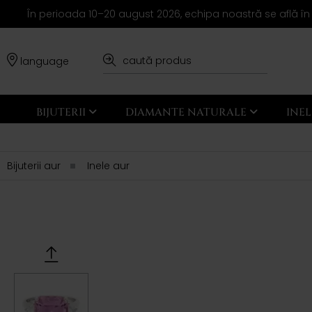
În perioada 10–20 august 2026, echipa noastră se află în
language
BIJUTERII
DIAMANTE NATURALE
INE
Bijuterii aur
Inele aur