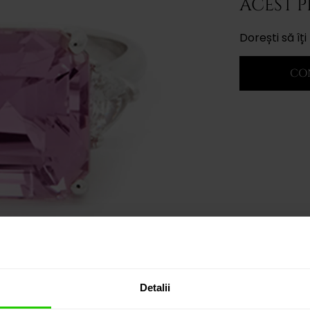
ACEST 
Dorești să î
CO
Detalii