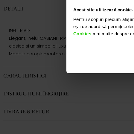
DETALII
Acest site utilizează cookie-
Pentru scopuri precum afișar
ești de acord să permiți colec
INEL TRIAD
Cookies
mai multe despre coo
Elegant, inelul CASIANI TRIAD realizat in aur alb de 18k pre
clasica si un simbol al luxului discret.
Modele complementare acestui produs puteti regasi atat 
CARACTERISTICI
INSTRUCȚIUNI ÎNGRIJIRE
LIVRARE & RETUR