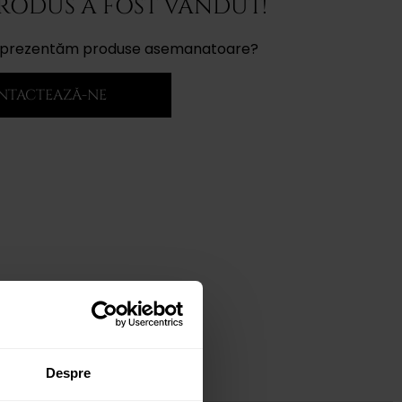
PRODUS A FOST VÂNDUT!
ți prezentăm produse asemanatoare?
NTACTEAZĂ-NE
Despre