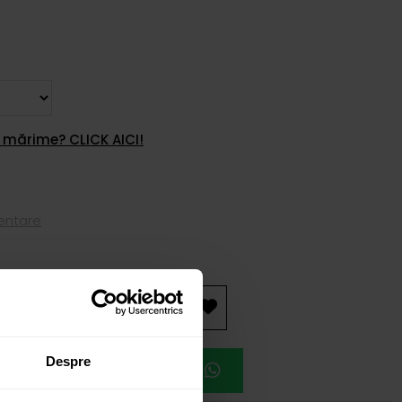
 mărime? CLICK AICI!
mentare
AUGĂ ÎN COȘ
Despre
EAZĂ O ÎNTÂLNIRE