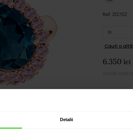
Ref: 212702
Cauți o altă
6.350
lei
detalii supli
AD
Detalii
PROGRAM