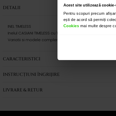
Acest site utilizează cookie-
DETALII
Pentru scopuri precum afișar
ești de acord să permiți colec
Cookies
mai multe despre coo
INEL TIMELESS
Inelul CASIANI TIMELESS cu Topaz london si Safire roz este o
Variatii si modele complementare acestui produs puteti r
CARACTERISTICI
INSTRUCȚIUNI ÎNGRIJIRE
LIVRARE & RETUR