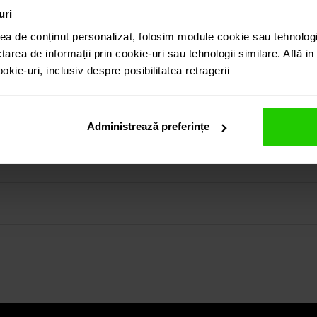
uri
ea de conținut personalizat, folosim module cookie sau tehnologi
tarea de informații prin cookie-uri sau tehnologii similare. Află i
kie-uri, inclusiv despre posibilitatea retragerii
 bijuterie clasica si eleganta realizata in aur roz de 18k.
egasi atat in colectia prezentata pe site cat si vizitand sh
Administrează preferințe