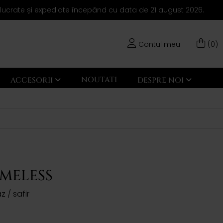
elucrate și expediate începând cu data de 21 august 2026.
Contul meu
(0)
NOUTATI
ACCESORII
DESPRE NOI
IMELESS
z / safir