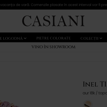
 vacanța de vară. Comenzile plasate în acest interval vor fi pr
PIETRE COLORATE
LE LOGODNĂ
COLECȚII
VINO ÎN SHOWROOM
Inel T
aur 18k / topa