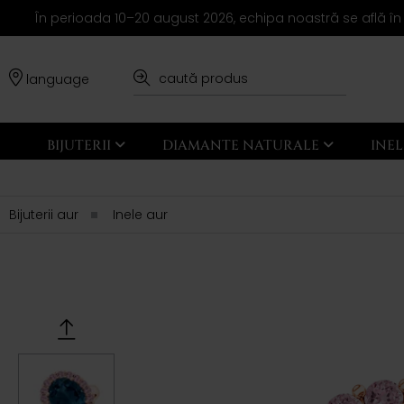
În perioada 10–20 august 2026, echipa noastră se află în
language
BIJUTERII
DIAMANTE NATURALE
INE
Bijuterii aur
Inele aur