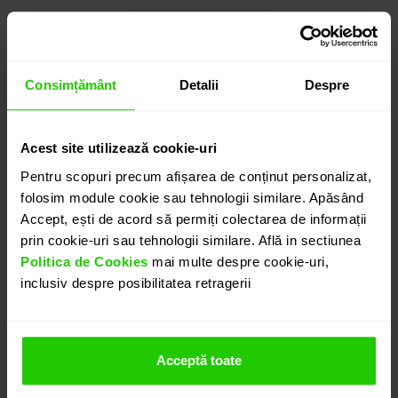
Cauți o altă mărime? CLICK AICI!
Consimțământ
Detalii
Despre
9.145
lei
detalii suplimentare
Acest site utilizează cookie-uri
Pentru scopuri precum afișarea de conținut personalizat,
folosim module cookie sau tehnologii similare. Apăsând
Accept, ești de acord să permiți colectarea de informații
ADAUGĂ ÎN COȘ
prin cookie-uri sau tehnologii similare. Află in sectiunea
Politica de Cookies
mai multe despre cookie-uri,
inclusiv despre posibilitatea retragerii
PROGRAMEAZĂ O ÎNTÂLNIRE
DETALII
Acceptă toate