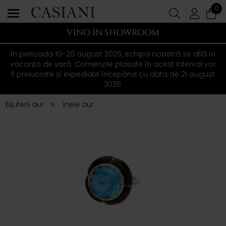
0
VINO ÎN SHOWROOM
În perioada 10–20 august 2026, echipa noastră se află în
vacanța de vară. Comenzile plasate în acest interval vor
fi prelucrate și expediate începând cu data de 21 august
2026.
Bijuterii aur
Inele aur