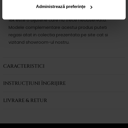
INEL TIMELESS
Administrează preferințe
Inelul CASIANI TIMELESS cu Onix si Topaz din aur roz de
18k este o bijuterie care nu trece neobservata.
Modele complementare acestui produs puteti
regasi atat in colectia prezentata pe site cat si
vizitand showroom-ul nostru.
CARACTERISTICI
INSTRUCȚIUNI ÎNGRIJIRE
LIVRARE & RETUR