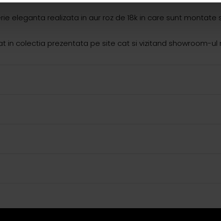
rie eleganta realizata in aur roz de 18k in care sunt montate s
in colectia prezentata pe site cat si vizitand showroom-ul 