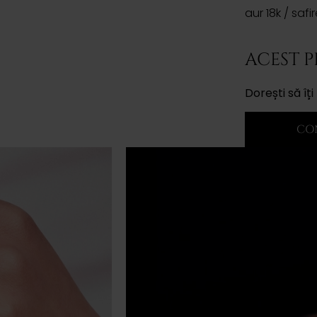
aur 18k / saf
ACEST 
Dorești să î
CO