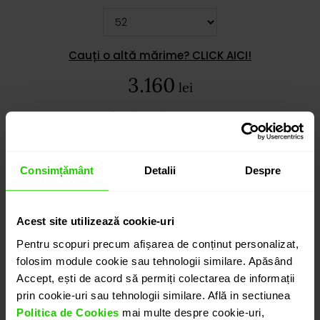
Cauți o altă mărime? CLICK AICI!
3.160
lei
detalii suplimentare
Consimțământ
Detalii
Despre
ADAUGĂ ÎN COȘ
Acest site utilizează cookie-uri
PROGRAMEAZĂ O ÎNTÂLNIRE
Pentru scopuri precum afișarea de conținut personalizat,
folosim module cookie sau tehnologii similare. Apăsând
Accept, ești de acord să permiți colectarea de informații
DETALII
prin cookie-uri sau tehnologii similare. Află in sectiunea
Politica de Cookies
mai multe despre cookie-uri,