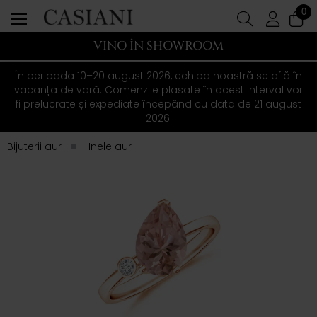
0
VINO ÎN SHOWROOM
În perioada 10–20 august 2026, echipa noastră se află în
vacanța de vară. Comenzile plasate în acest interval vor
fi prelucrate și expediate începând cu data de 21 august
2026.
Bijuterii aur
Inele aur