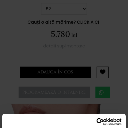
Cauți o altă mărime? CLICK AICI!
5.780
lei
detalii suplimentare
ADAUGĂ ÎN COȘ
PROGRAMEAZĂ O ÎNTÂLNIRE