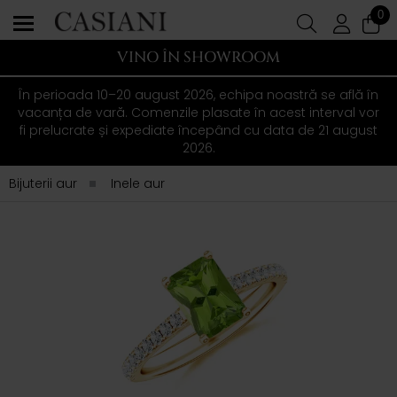
0
VINO ÎN SHOWROOM
În perioada 10–20 august 2026, echipa noastră se află în
vacanța de vară. Comenzile plasate în acest interval vor
fi prelucrate și expediate începând cu data de 21 august
2026.
Bijuterii aur
Inele aur