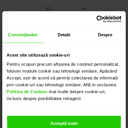
Cauți o altă mărime? CLICK AICI!
3.865
lei
Consimțământ
Detalii
Despre
detalii suplimentare
Acest site utilizează cookie-uri
Pentru scopuri precum afișarea de conținut personalizat,
folosim module cookie sau tehnologii similare. Apăsând
ADAUGĂ ÎN COȘ
Accept, ești de acord să permiți colectarea de informații
prin cookie-uri sau tehnologii similare. Află in sectiunea
Politica de Cookies
mai multe despre cookie-uri,
PROGRAMEAZĂ O ÎNTÂLNIRE
inclusiv despre posibilitatea retragerii
DETALII
Acceptă toate