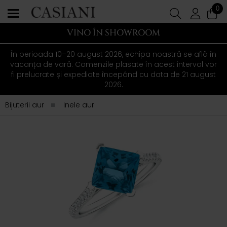
0
VINO ÎN SHOWROOM
În perioada 10–20 august 2026, echipa noastră se află în
vacanța de vară. Comenzile plasate în acest interval vor
fi prelucrate și expediate începând cu data de 21 august
2026.
Bijuterii aur
Inele aur