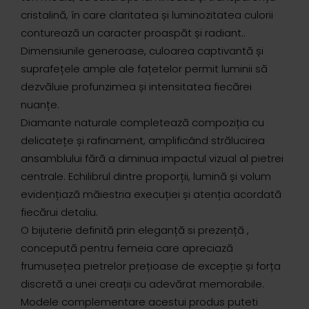
cristalină, în care claritatea și luminozitatea culorii
conturează un caracter proaspăt și radiant..
Dimensiunile generoase, culoarea captivantă și
suprafețele ample ale fațetelor permit luminii să
dezvăluie profunzimea și intensitatea fiecărei
nuanțe.
Diamante naturale completează compoziția cu
delicatețe și rafinament, amplificând strălucirea
ansamblului fără a diminua impactul vizual al pietrei
centrale. Echilibrul dintre proporții, lumină și volum
evidențiază măiestria execuției și atenția acordată
fiecărui detaliu.
O bijuterie definită prin eleganță si prezență ,
concepută pentru femeia care apreciază
frumusețea pietrelor prețioase de excepție și forța
discretă a unei creații cu adevărat memorabile.
Modele complementare acestui produs puteti