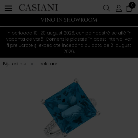
0
VINO ÎN SHOWROOM
În perioada 10–20 august 2026, echipa noastră se află în
vacanța de vară. Comenzile plasate în acest interval vor
fi prelucrate și expediate începând cu data de 21 august
2026.
Bijuterii aur
Inele aur