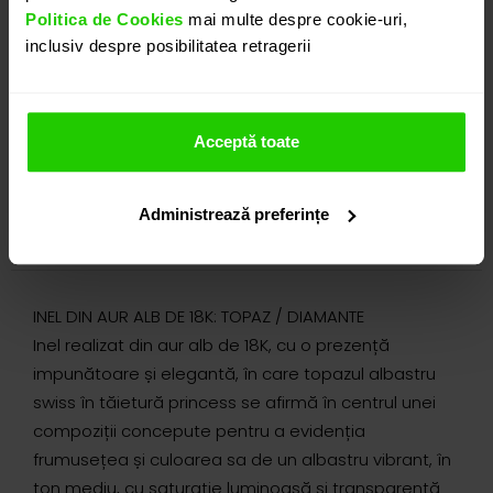
Politica de Cookies
mai multe despre cookie-uri,
inclusiv despre posibilitatea retragerii
Acceptă toate
Administrează preferințe
DETALII
INEL DIN AUR ALB DE 18K: TOPAZ / DIAMANTE
Inel realizat din aur alb de 18K, cu o prezență
impunătoare și elegantă, în care topazul albastru
swiss în tăietură princess se afirmă în centrul unei
compoziții concepute pentru a evidenția
frumusețea și culoarea sa de un albastru vibrant, în
ton mediu, cu saturație luminoasă și transparență