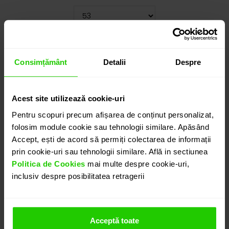
Cauți o altă mărime? CLICK AICI!
3.770
lei
Consimțământ
Detalii
Despre
detalii suplimentare
Acest site utilizează cookie-uri
Pentru scopuri precum afișarea de conținut personalizat,
folosim module cookie sau tehnologii similare. Apăsând
ADAUGĂ ÎN COȘ
Accept, ești de acord să permiți colectarea de informații
prin cookie-uri sau tehnologii similare. Află in sectiunea
Politica de Cookies
mai multe despre cookie-uri,
PROGRAMEAZĂ O ÎNTÂLNIRE
inclusiv despre posibilitatea retragerii
DETALII
Acceptă toate