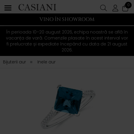
0
VINO ÎN SHOWROOM
În perioada 10–20 august 2026, echipa noastră se află în
vacanța de vară. Comenzile plasate în acest interval vor
fi prelucrate și expediate începând cu data de 21 august
2026.
Bijuterii aur
Inele aur