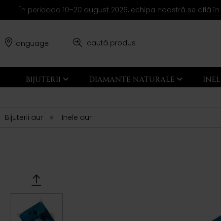
În perioada 10–20 august 2026, echipa noastră se află în
language
BIJUTERII
DIAMANTE NATURALE
INE
Bijuterii aur
Inele aur