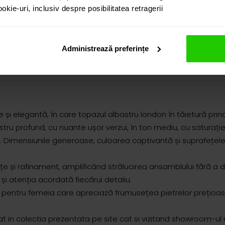
kie-uri, inclusiv despre posibilitatea retragerii
Administrează preferințe
re și elegantă, în care topazul albastru london în tăietură pr
tru profund, cu nuante ușor verzui, în ton mediu, cu saturație
.. Dimensiunile generoase, culoarea captivantă și suprafețele
 rafinament, amplificând strălucirea ansamblului fără a dimin
și atenția acordată fiecărui detaliu.
ă pentru femeia care apreciază frumusețea pietrelor prețioase
in colectia prezentata pe site cat si vizitand showroom-ul 