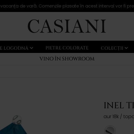
 vacanța de vară. Comenzile plasate în acest interval vor fi pr
PIETRE COLORATE
LE LOGODNĂ
COLECȚII
VINO ÎN SHOWROOM
INEL T
aur 18k / to