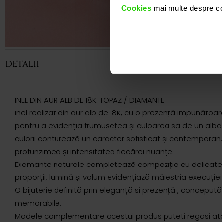
Cookies
mai multe despre coo
DETALII
INEL DIN AUR ALB DE 18K: TOPAZ / DIAMANTE
Inel realizat din aur alb de 18K, cu o prezență impunătoa
pentru a evidenția frumusețea și culoarea sa de un albas
culorii conturează un caracter sofisticat și contemporan
profunzimea și intensitatea fiecărei nuanțe.
Diamante naturale completează compoziția cu delicatețe și
proporții, lumină și volum evidențiază măiestria execuției 
O bijuterie definită prin eleganță si prezență , conceput
memorabile.
Modele complementare acestui produs puteti regasi atat 