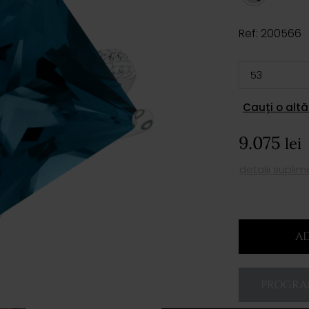
Ref: 200566
Cauți o altă
9.075
lei
detalii supli
AD
PROGRAM