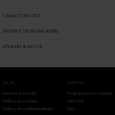
CARACTERISTICI
INSTRUCȚIUNI ÎNGRIJIRE
LIVRARE & RETUR
LEGAL
SERVICII
Termeni și Condiții
Programează o întâlnire
Politica de cookies
Gift Card
Politica de confidențialitate
FAQ