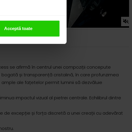
Acceptă toate
incess se afirmă în centrul unei compoziții concepute
 bogată și transparență cristalină, în care profunzimea
 ample ale fațetelor permit luminii să dezvăluie
ua impactul vizual al pietrei centrale. Echilibrul dintre
 de excepție și forța discretă a unei creații cu adevărat
nostru.