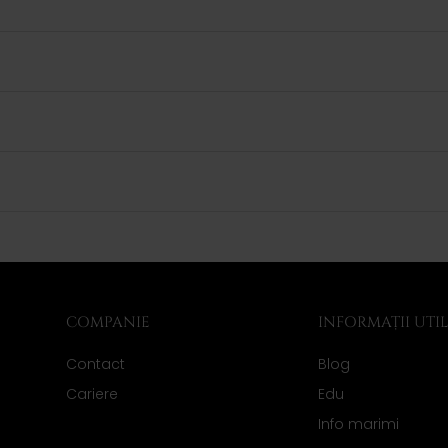
COMPANIE
INFORMAȚII UTI
Contact
Blog
Cariere
Edu
Info marimi