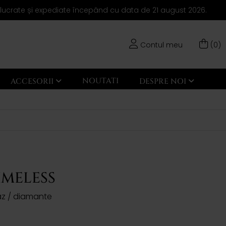
elucrate și expediate începând cu data de 21 august 2026.
Contul meu
(0)
NOUTATI
ACCESORII
DESPRE NOI
IMELESS
paz / diamante