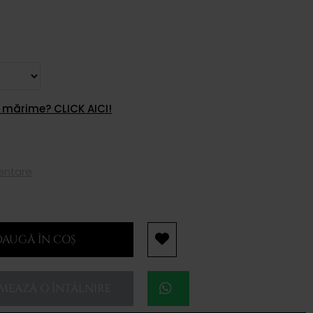
 mărime? CLICK AICI!
mentare
AUGĂ ÎN COȘ
EAZĂ O ÎNTÂLNIRE