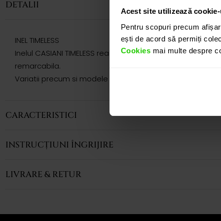
DETALII
Acest site utilizează cookie-
Pentru scopuri precum afișar
ești de acord să permiți colec
INEL TIMELESS
Cookies
mai multe despre coo
Inelul CASIANI TIMELESS realizat din aur galben de 18k cu s
remarcabila.
Variatii precum si modele complementare acestui produs 
CARACTERISTICI
INSTRUCȚIUNI ÎNGRIJIRE
LIVRARE & RETUR