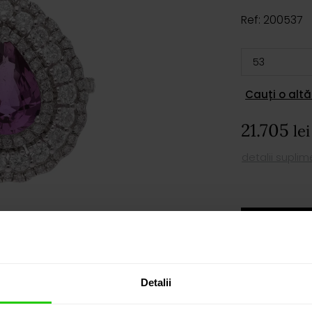
Ref: 200537
Cauți o altă
21.705
lei
detalii supli
AD
PROGRAM
Detalii