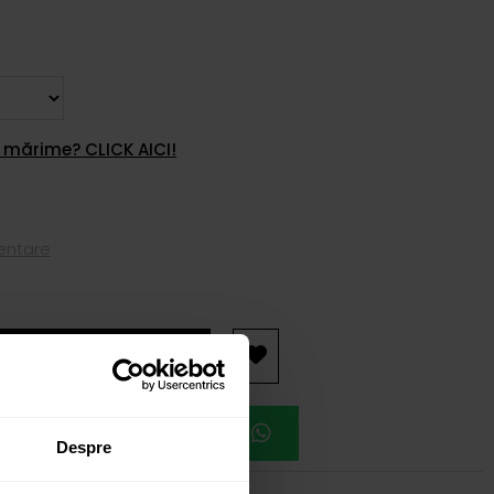
 mărime? CLICK AICI!
mentare
AUGĂ ÎN COȘ
EAZĂ O ÎNTÂLNIRE
Despre