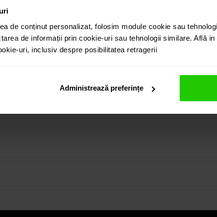
uri
ea de conținut personalizat, folosim module cookie sau tehnologi
tarea de informații prin cookie-uri sau tehnologii similare. Află i
kie-uri, inclusiv despre posibilitatea retragerii
afir roz de 1.99 ct. cu taietura para inconjurat de diamante est
puteti regasi atat in colectia prezentata pe site cat si viz
Administrează preferințe