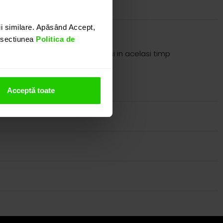
i similare. Apăsând Accept,
n sectiunea
Politica de
e o bijuterie simpla, eleganta si in acelasi timp
itand showroom-ul nostru.
Acceptă toate