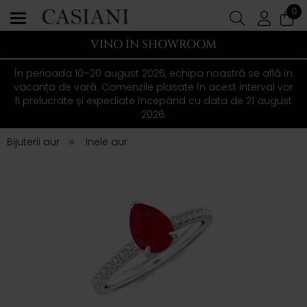
0
VINO ÎN SHOWROOM
În perioada 10–20 august 2026, echipa noastră se află în
vacanța de vară. Comenzile plasate în acest interval vor
fi prelucrate și expediate începând cu data de 21 august
2026.
Bijuterii aur
Inele aur