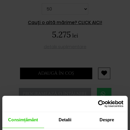
Cauți o altă mărime? CLICK AICI!
5.275
lei
detalii suplimentare
ADAUGĂ ÎN COȘ
PROGRAMEAZĂ O ÎNTÂLNIRE
Consimțământ
Detalii
Despre