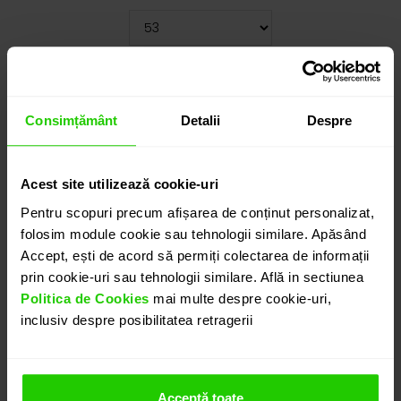
Cauți o altă mărime? CLICK AICI!
13.140
lei
Consimțământ
Detalii
Despre
detalii suplimentare
Acest site utilizează cookie-uri
Pentru scopuri precum afișarea de conținut personalizat,
ADAUGĂ ÎN COȘ
folosim module cookie sau tehnologii similare. Apăsând
Accept, ești de acord să permiți colectarea de informații
prin cookie-uri sau tehnologii similare. Află in sectiunea
PROGRAMEAZĂ O ÎNTÂLNIRE
Politica de Cookies
mai multe despre cookie-uri,
inclusiv despre posibilitatea retragerii
DETALII
Acceptă toate