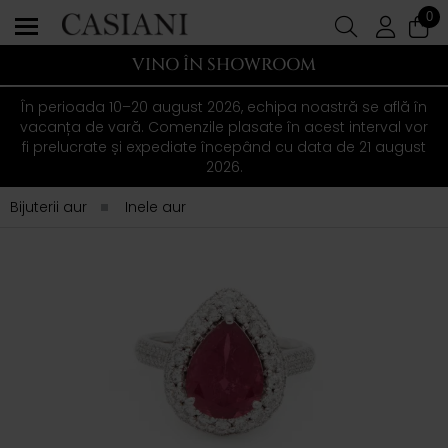
0
VINO ÎN SHOWROOM
În perioada 10–20 august 2026, echipa noastră se află în
vacanța de vară. Comenzile plasate în acest interval vor
fi prelucrate și expediate începând cu data de 21 august
2026.
Bijuterii aur
Inele aur