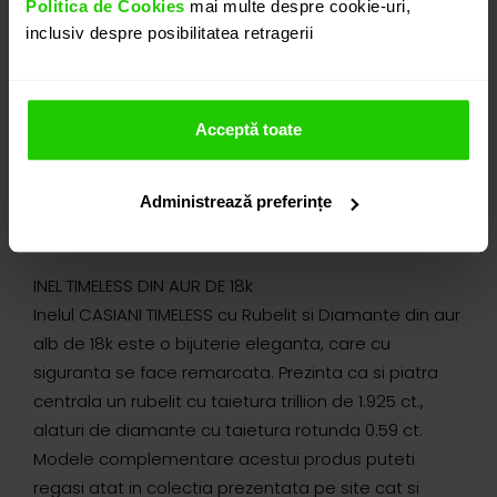
Politica de Cookies
mai multe despre cookie-uri,
inclusiv despre posibilitatea retragerii
Acceptă toate
Administrează preferințe
DETALII
INEL TIMELESS DIN AUR DE 18k
Inelul CASIANI TIMELESS cu Rubelit si Diamante din aur
alb de 18k este o bijuterie eleganta, care cu
siguranta se face remarcata. Prezinta ca si piatra
centrala un rubelit cu taietura trillion de 1.925 ct.,
alaturi de diamante cu taietura rotunda 0.59 ct.
Modele complementare acestui produs puteti
regasi atat in colectia prezentata pe site cat si