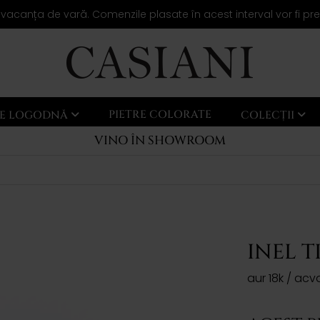
 vacanța de vară. Comenzile plasate în acest interval vor fi pr
PIETRE COLORATE
LE LOGODNĂ
COLECȚII
VINO ÎN SHOWROOM
INEL T
aur 18k / ac