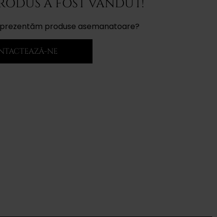
PRODUS A FOST VÂNDUT!
ți prezentăm produse asemanatoare?
NTACTEAZĂ-NE