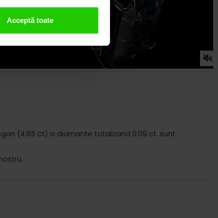
Acceptă toate
on (4.85 ct) si diamante totalizand 0.09 ct. sunt
nostru.