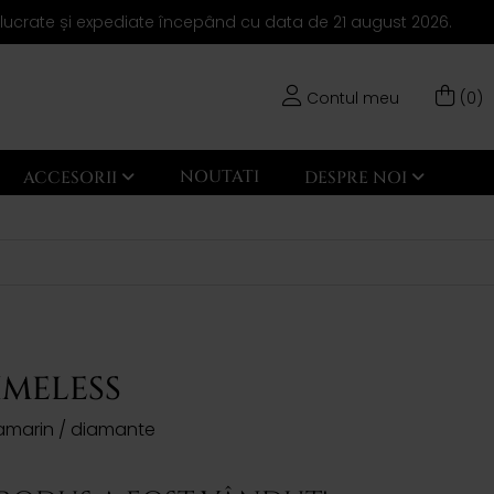
elucrate și expediate începând cu data de 21 august 2026.
Contul meu
(0)
NOUTATI
ACCESORII
DESPRE NOI
IMELESS
vamarin / diamante