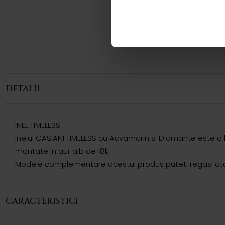
DETALII
INEL TIMELESS
Inelul CASIANI TIMELESS cu Acvamarin si Diamante este o 
montate in aur alb de 18k.
Modele complementare acestui produs puteti regasi atat 
CARACTERISTICI