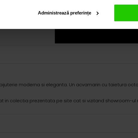
Administrează preferințe
bijuterie moderna si eleganta. Un acvamarin cu taietura octog
in colectia prezentata pe site cat si vizitand showroom-ul 