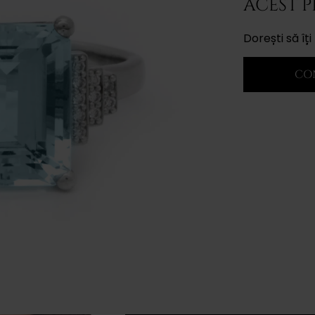
ACEST 
Dorești să î
CO