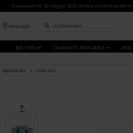
În perioada 10–20 august 2026, echipa noastră se află în
language
BIJUTERII
DIAMANTE NATURALE
INE
Bijuterii aur
Inele aur