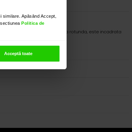
i similare. Apăsând Accept,
n sectiunea
Politica de
trala, un topaz london cu taietura rotunda, este incadrata
nostru.
Acceptă toate