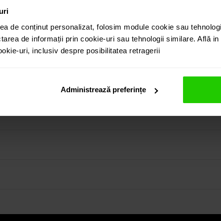
uri
ea de conținut personalizat, folosim module cookie sau tehnologi
tarea de informații prin cookie-uri sau tehnologii similare. Află i
kie-uri, inclusiv despre posibilitatea retragerii
rie clasica si eleganta realizata in aur alb de 18k. Piatra cen
in colectia prezentata pe site cat si vizitand showroom-ul 
Administrează preferințe