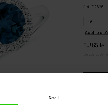
Ref: 212676
Cauți o altă
5.365
lei
detalii supli
AD
PROGRAM
Detalii