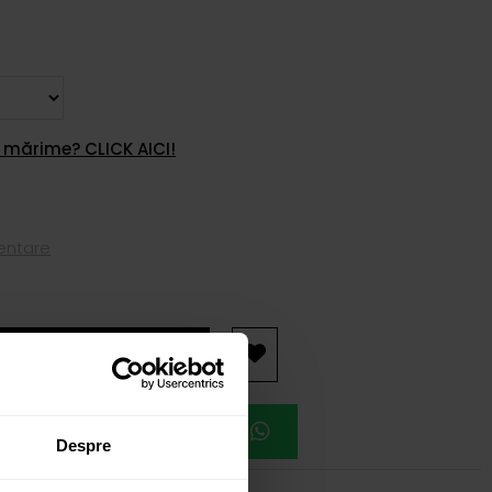
 mărime? CLICK AICI!
mentare
AUGĂ ÎN COȘ
EAZĂ O ÎNTÂLNIRE
Despre