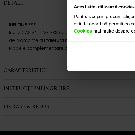
DETALII
Acest site utilizează cookie-
Pentru scopuri precum afișar
ești de acord să permiți colec
INEL TIMELESS
Cookies
mai multe despre coo
Inelul CASIANI TIMELESS cu Topaz si Diamante este o bijute
de diamante cu taietura rotunda.
Modele complementare acestui produs puteti regasi atat 
CARACTERISTICI
INSTRUCȚIUNI ÎNGRIJIRE
LIVRARE & RETUR