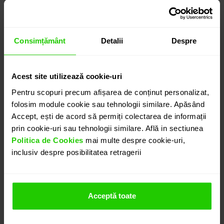
6.555
lei
detalii suplimentare
Consimțământ
Detalii
Despre
Acest site utilizează cookie-uri
ADAUGĂ ÎN COȘ
Pentru scopuri precum afișarea de conținut personalizat,
folosim module cookie sau tehnologii similare. Apăsând
Accept, ești de acord să permiți colectarea de informații
PROGRAMEAZĂ O ÎNTÂLNIRE
prin cookie-uri sau tehnologii similare. Află in sectiunea
Politica de Cookies
mai multe despre cookie-uri,
inclusiv despre posibilitatea retragerii
DETALII
INEL TIMELESS
Acceptă toate
Inelul CASIANI TIMELESS cu Tanzanit si Diamante este
o bijuterie clasica si eleganta realizata in aur alb de