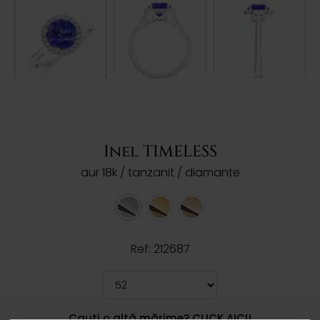
Inel TIMELESS
aur 18k / tanzanit / diamante
Ref: 212687
Cauți o altă mărime? CLICK AICI!