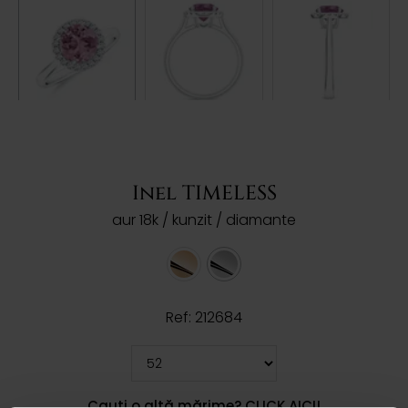
Inel TIMELESS
aur 18k / kunzit / diamante
Ref: 212684
Cauți o altă mărime? CLICK AICI!