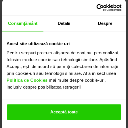
6.075
lei
detalii suplimentare
Consimțământ
Detalii
Despre
Acest site utilizează cookie-uri
ADAUGĂ ÎN COȘ
Pentru scopuri precum afișarea de conținut personalizat,
folosim module cookie sau tehnologii similare. Apăsând
Accept, ești de acord să permiți colectarea de informații
PROGRAMEAZĂ O ÎNTÂLNIRE
prin cookie-uri sau tehnologii similare. Află in sectiunea
Politica de Cookies
mai multe despre cookie-uri,
inclusiv despre posibilitatea retragerii
DETALII
INEL TIMELESS
Acceptă toate
Inelul CASIANI TIMELESS cu un Kunzit si Diamante este
o bijuterie clasica si eleganta realizata in aur alb de