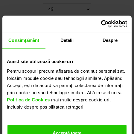
Cauți o altă mărime? CLICK AICI!
5.795
lei
Consimțământ
Detalii
Despre
detalii suplimentare
Acest site utilizează cookie-uri
Pentru scopuri precum afișarea de conținut personalizat,
ADAUGĂ ÎN COȘ
folosim module cookie sau tehnologii similare. Apăsând
Accept, ești de acord să permiți colectarea de informații
prin cookie-uri sau tehnologii similare. Află in sectiunea
PROGRAMEAZĂ O ÎNTÂLNIRE
Politica de Cookies
mai multe despre cookie-uri,
inclusiv despre posibilitatea retragerii
DETALII
Acceptă toate