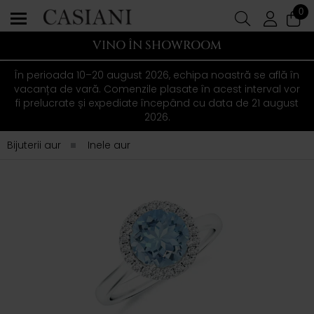
0
VINO ÎN SHOWROOM
În perioada 10–20 august 2026, echipa noastră se află în
vacanța de vară. Comenzile plasate în acest interval vor
fi prelucrate și expediate începând cu data de 21 august
2026.
Bijuterii aur
Inele aur