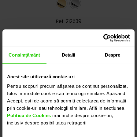
Ref: 212539
Cauți o altă mărime? CLICK AICI!
Consimțământ
Detalii
Despre
12.255
lei
detalii suplimentare
Acest site utilizează cookie-uri
Pentru scopuri precum afișarea de conținut personalizat,
folosim module cookie sau tehnologii similare. Apăsând
Accept, ești de acord să permiți colectarea de informații
ADAUGĂ ÎN COȘ
prin cookie-uri sau tehnologii similare. Află in sectiunea
Politica de Cookies
mai multe despre cookie-uri,
inclusiv despre posibilitatea retragerii
PROGRAMEAZĂ O ÎNTÂLNIRE