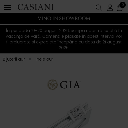
0
VINO ÎN SHOWROOM
În perioada 10–20 august 2026, echipa noastră se află în
vacanța de vară. Comenzile plasate în acest interval vor
fi prelucrate și expediate începând cu data de 21 august
2026.
Bijuterii aur
Inele aur