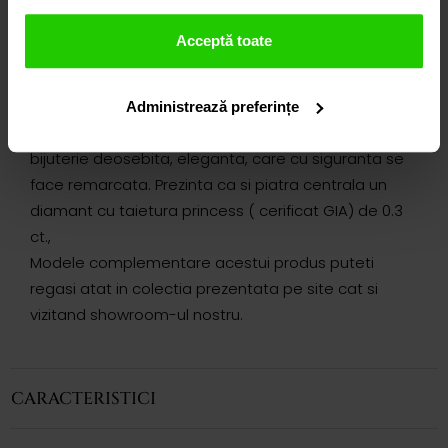
DETALII
Acceptă toate
INEL DIAMONDS DIN AUR DE 18k
Administrează preferințe
Inelul CASIANI DIAMONDS din aur alb de 18k este o
bijuterie deosebita, eleganta, care cu siguranta se
face remarcata. Prezinta ca si piatra centrala un
diamant cu taietura princess ( cerificat GIA) de 0.3
ct.,
Modele complementare acestui produs puteti
regasi atat in colectia prezentata pe site cat si
vizitand showroom-ul nostru.
CARACTERISTICI