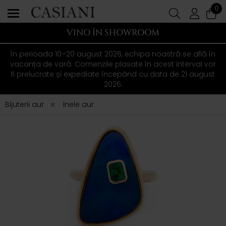
0
VINO ÎN SHOWROOM
În perioada 10–20 august 2026, echipa noastră se află în
vacanța de vară. Comenzile plasate în acest interval vor
fi prelucrate și expediate începând cu data de 21 august
2026.
Bijuterii aur
Inele aur