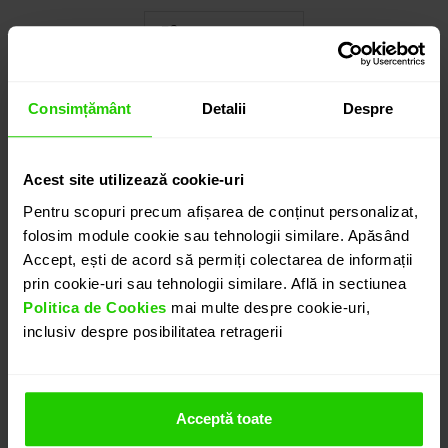
Cauți o altă mărime? CLICK AICI!
Consimțământ
Detalii
Despre
8.425
lei
detalii suplimentare
Acest site utilizează cookie-uri
Pentru scopuri precum afișarea de conținut personalizat,
folosim module cookie sau tehnologii similare. Apăsând
ADAUGĂ ÎN COȘ
Accept, ești de acord să permiți colectarea de informații
prin cookie-uri sau tehnologii similare. Află in sectiunea
Politica de Cookies
mai multe despre cookie-uri,
PROGRAMEAZĂ O ÎNTÂLNIRE
inclusiv despre posibilitatea retragerii
DETALII
Acceptă toate