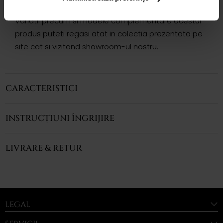
eleganta .
Variatii precum si modele complementare acestui
produs puteti regasi atat in colectia prezentata pe
site cat si vizitand showroom-ul nostru.
CARACTERISTICI
INSTRUCȚIUNI ÎNGRIJIRE
LIVRARE & RETUR
LEGAL