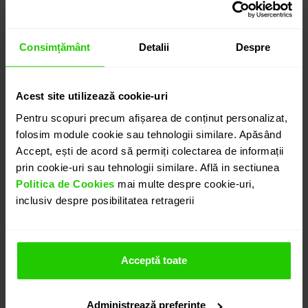
4.750
lei
Consimțământ
Detalii
Despre
detalii suplimentare
Acest site utilizează cookie-uri
ADAUGĂ ÎN COȘ
Pentru scopuri precum afișarea de conținut personalizat,
folosim module cookie sau tehnologii similare. Apăsând
Accept, ești de acord să permiți colectarea de informații
PROGRAMEAZĂ O ÎNTÂLNIRE
prin cookie-uri sau tehnologii similare. Află in sectiunea
Politica de Cookies
mai multe despre cookie-uri,
inclusiv despre posibilitatea retragerii
DETALII
Acceptă toate
INEL LUCE
Inelul CASIANI LUCE realizat din aur de 18k cu citrin
avand taietura caboson este o bijuterie simpla si
Administrează preferințe