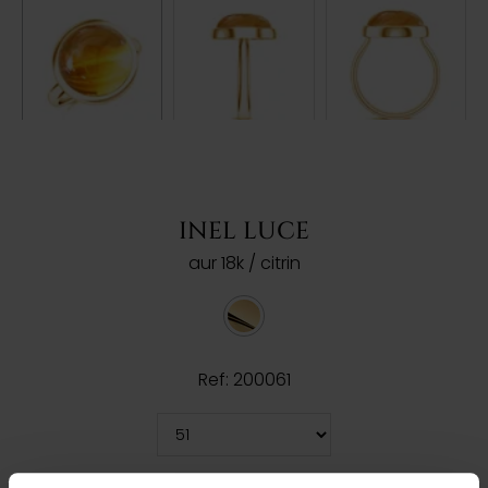
INEL LUCE
aur 18k / citrin
Ref: 200061
Cauți o altă mărime? CLICK AICI!