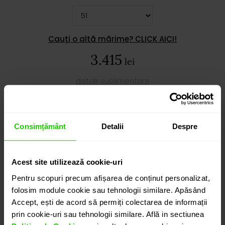
Cauți o altă mărime? CLICK AICI!
3.415
lei
detalii suplimentare
ADAUGĂ ÎN COȘ
Consimțământ
Detalii
Despre
PROGRAMEAZĂ O ÎNTÂLNIRE
Acest site utilizează cookie-uri
Pentru scopuri precum afișarea de conținut personalizat,
folosim module cookie sau tehnologii similare. Apăsând
DETALII
Accept, ești de acord să permiți colectarea de informații
prin cookie-uri sau tehnologii similare. Află in sectiunea