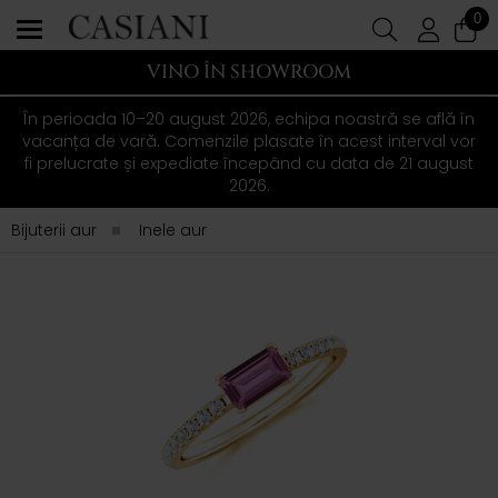
0
VINO ÎN SHOWROOM
În perioada 10–20 august 2026, echipa noastră se află în
vacanța de vară. Comenzile plasate în acest interval vor
fi prelucrate și expediate începând cu data de 21 august
2026.
Bijuterii aur
Inele aur