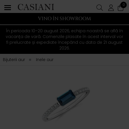
0
VINO ÎN SHOWROOM
În perioada 10–20 august 2026, echipa noastră se află în
vacanța de vară. Comenzile plasate în acest interval vor
fi prelucrate și expediate începând cu data de 21 august
2026.
Bijuterii aur
Inele aur