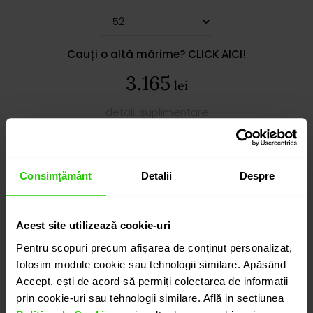
Cauți o altă mărime? CLICK AICI!
3.165
lei
detalii suplimentare
ADAUGĂ ÎN COȘ
Consimțământ
Detalii
Despre
PROGRAMEAZĂ O ÎNTÂLNIRE
Acest site utilizează cookie-uri
Pentru scopuri precum afișarea de conținut personalizat,
folosim module cookie sau tehnologii similare. Apăsând
DETALII
Accept, ești de acord să permiți colectarea de informații
prin cookie-uri sau tehnologii similare. Află in sectiunea