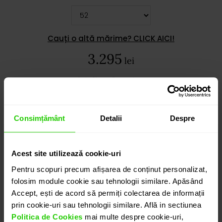
Cauți o altă mărime? CLICK AICI!
3.295
lei
detalii suplimentare
Consimțământ
Detalii
Despre
ADAUGĂ ÎN COȘ
Acest site utilizează cookie-uri
PROGRAMEAZĂ O ÎNTÂLNIRE
Pentru scopuri precum afișarea de conținut personalizat,
folosim module cookie sau tehnologii similare. Apăsând
Accept, ești de acord să permiți colectarea de informații
DETALII
prin cookie-uri sau tehnologii similare. Află in sectiunea
Politica de Cookies
mai multe despre cookie-uri,