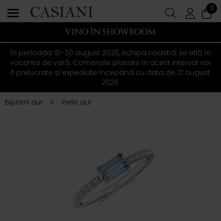
0
VINO ÎN SHOWROOM
În perioada 10–20 august 2026, echipa noastră se află în
vacanța de vară. Comenzile plasate în acest interval vor
fi prelucrate și expediate începând cu data de 21 august
2026.
Bijuterii aur
Inele aur