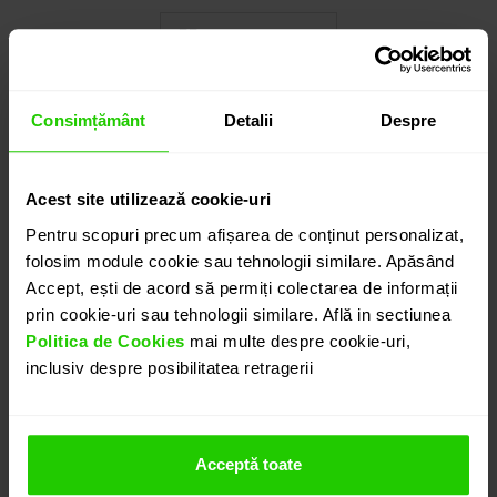
Cauți o altă mărime? CLICK AICI!
Consimțământ
Detalii
Despre
6.570
lei
detalii suplimentare
Acest site utilizează cookie-uri
Pentru scopuri precum afișarea de conținut personalizat,
folosim module cookie sau tehnologii similare. Apăsând
ADAUGĂ ÎN COȘ
Accept, ești de acord să permiți colectarea de informații
prin cookie-uri sau tehnologii similare. Află in sectiunea
Politica de Cookies
mai multe despre cookie-uri,
PROGRAMEAZĂ O ÎNTÂLNIRE
inclusiv despre posibilitatea retragerii
DETALII
Acceptă toate