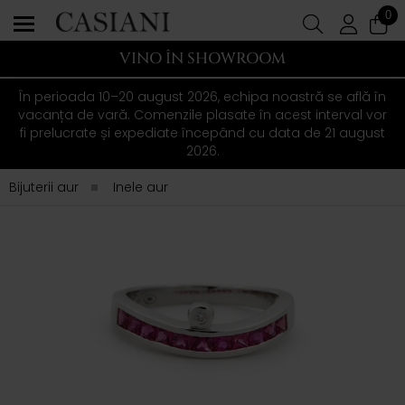
0
VINO ÎN SHOWROOM
În perioada 10–20 august 2026, echipa noastră se află în
vacanța de vară. Comenzile plasate în acest interval vor
fi prelucrate și expediate începând cu data de 21 august
2026.
Bijuterii aur
Inele aur