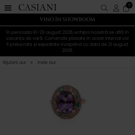
0
VINO ÎN SHOWROOM
În perioada 10–20 august 2026, echipa noastră se află în
vacanța de vară. Comenzile plasate în acest interval vor
fi prelucrate și expediate începând cu data de 21 august
2026.
Bijuterii aur
Inele aur