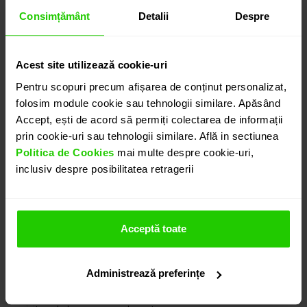
CONTACTEAZĂ-NE
Consimțământ
Detalii
Despre
DETALII
Acest site utilizează cookie-uri
Pentru scopuri precum afișarea de conținut personalizat,
folosim module cookie sau tehnologii similare. Apăsând
INEL GALA
Accept, ești de acord să permiți colectarea de informații
Realizat cu migala, inelul CASIANI GALA cu Ametist,
prin cookie-uri sau tehnologii similare. Află in sectiunea
Smaralde, Safire si Diamante din aur roz de 18k
Politica de Cookies
mai multe despre cookie-uri,
prezinta ca si piatra centrala un ametist de culoare
inclusiv despre posibilitatea retragerii
violet intens cu taietura oval de 5.88 ct alaturi de
diamante sampanie cu taietura rotunda insumand
0.625 ct., smaralde de diverse forme si marimi (
Acceptă toate
0.426 ct.), safire verzi ( 0.468 ct.), safire galbene (
0.096 ct.) si safire roz ( 0.161 ct.).
Modele complementare acestui produs puteti
Administrează preferințe
regasi atat in colectia prezentata pe site cat si