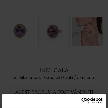
INEL GALA
aur 18k / ametist / smarald / safir / diamante
ACEST PRODUS A FOST VÂNDUT!
Dorești să îți prezentăm produse asemanatoare?