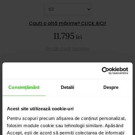
Cauți o altă mărime? CLICK AICI!
11.795
lei
detalii suplimentare
ADAUGĂ ÎN COȘ
Consimțământ
Detalii
Despre
PROGRAMEAZĂ O ÎNTÂLNIRE
Acest site utilizează cookie-uri
Pentru scopuri precum afișarea de conținut personalizat,
folosim module cookie sau tehnologii similare. Apăsând
Accept, ești de acord să permiți colectarea de informații