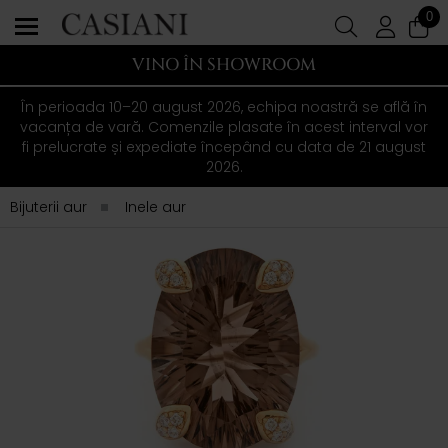
0
VINO ÎN SHOWROOM
În perioada 10–20 august 2026, echipa noastră se află în
vacanța de vară. Comenzile plasate în acest interval vor
fi prelucrate și expediate începând cu data de 21 august
2026.
Bijuterii aur
Inele aur