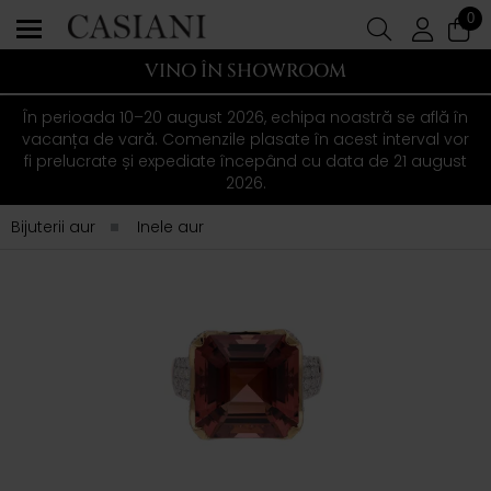
0
VINO ÎN SHOWROOM
În perioada 10–20 august 2026, echipa noastră se află în
vacanța de vară. Comenzile plasate în acest interval vor
fi prelucrate și expediate începând cu data de 21 august
2026.
Bijuterii aur
Inele aur