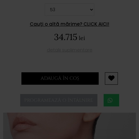
Cauți o altă mărime? CLICK AICI!
34.715
lei
detalii suplimentare
ADAUGĂ ÎN COȘ
PROGRAMEAZĂ O ÎNTÂLNIRE