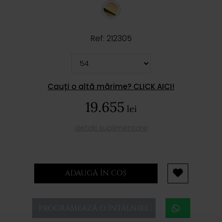
Ref: 212305
Cauți o altă mărime? CLICK AICI!
19.655
lei
detalii suplimentare
ADAUGĂ ÎN COȘ
PROGRAMEAZĂ O ÎNTÂLNIRE