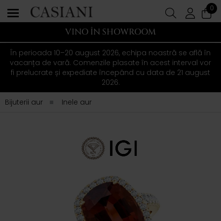
0
VINO ÎN SHOWROOM
În perioada 10–20 august 2026, echipa noastră se află în
vacanța de vară. Comenzile plasate în acest interval vor
fi prelucrate și expediate începând cu data de 21 august
2026.
Bijuterii aur
Inele aur