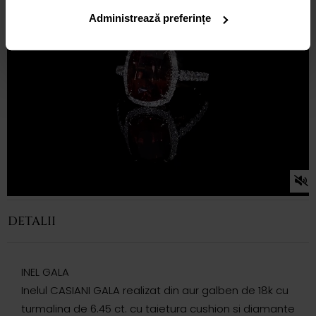
Administrează preferințe
DETALII
INEL GALA
Inelul CASIANI GALA realizat din aur galben de 18k cu
turmalina de 6.45 ct. cu taietura cushion si diamante