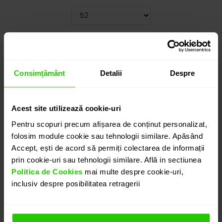
Cauți o altă mărime? CLICK AICI!
11.440
lei
Consimțământ
Detalii
Despre
detalii suplimentare
Acest site utilizează cookie-uri
Pentru scopuri precum afișarea de conținut personalizat,
ADAUGĂ ÎN COȘ
folosim module cookie sau tehnologii similare. Apăsând
Accept, ești de acord să permiți colectarea de informații
PROGRAMEAZĂ O ÎNTÂLNIRE
prin cookie-uri sau tehnologii similare. Află in sectiunea
Politica de Cookies
mai multe despre cookie-uri,
inclusiv despre posibilitatea retragerii
DETALII