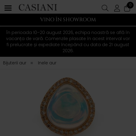
0
VINO ÎN SHOWROOM
În perioada 10–20 august 2026, echipa noastră se află în
vacanța de vară. Comenzile plasate în acest interval vor
fi prelucrate și expediate începând cu data de 21 august
2026.
Bijuterii aur
Inele aur