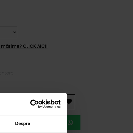
 mărime? CLICK AICI!
mentare
AUGĂ ÎN COȘ
EAZĂ O ÎNTÂLNIRE
Despre