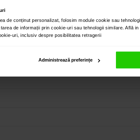
uri
ea de conținut personalizat, folosim module cookie sau tehnologi
tarea de informații prin cookie-uri sau tehnologii similare. Află i
kie-uri, inclusiv despre posibilitatea retragerii
8k este o bijuterie frumoasa si eleganta. Prezinta ca si piatr
.5mm, cu un total de 0.6834 ct.
in colectia prezentata pe site cat si vizitand showroom-ul 
Administrează preferințe