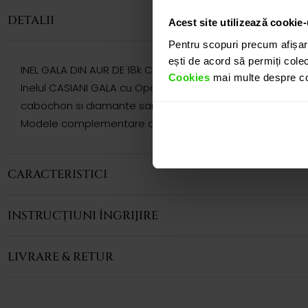
DETALII
Acest site utilizează cookie-
Pentru scopuri precum afișar
ești de acord să permiți colec
INEL GALA DIN AUR DE 18k CU OPAL SI DIAMANTE
Cookies
mai multe despre coo
Inelul CASIANI GALA cu Opal si Diamante in aur galben de 1
cabochon si diamante sampanie cu taietura rotunda de 1
Modele complementare acestui produs puteti regasi atat 
CARACTERISTICI
INSTRUCȚIUNI ÎNGRIJIRE
LIVRARE & RETUR