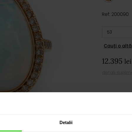
Ref: 200090
Cauți o altă
12.395
lei
detalii supli
AD
PROGRAM
Detalii