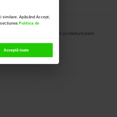
i similare. Apăsând Accept,
n sectiunea
Politica de
a centrala un opal alb de 9.52 ct cu taietura para
nostru.
Acceptă toate