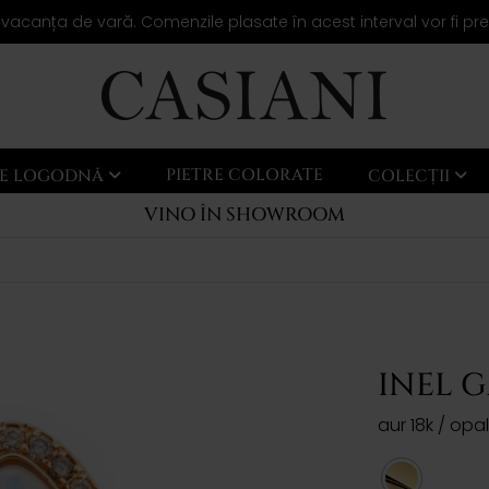
 vacanța de vară. Comenzile plasate în acest interval vor fi pr
PIETRE COLORATE
LE LOGODNĂ
COLECȚII
VINO ÎN SHOWROOM
INEL 
aur 18k / opa