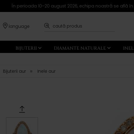
În perioada 10–20 august 2026, echipa noastră se află în
language
BIJUTERII
DIAMANTE NATURALE
INE
Bijuterii aur
Inele aur