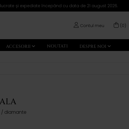
elucrate și expediate începând cu data de 21 august 2026.
Contul meu
(0)
NOUTATI
ACCESORII
DESPRE NOI
GALA
l / diamante