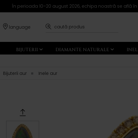
În perioada 10–20 august 2026, echipa noastră se află în
language
BIJUTERII
DIAMANTE NATURALE
INE
Bijuterii aur
Inele aur