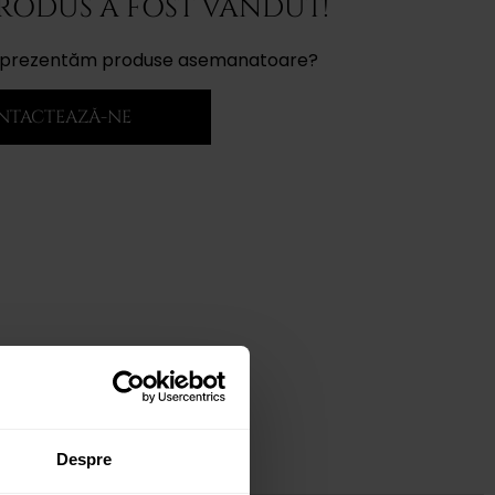
PRODUS A FOST VÂNDUT!
ți prezentăm produse asemanatoare?
NTACTEAZĂ-NE
Despre