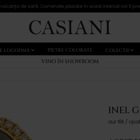
 vacanța de vară. Comenzile plasate în acest interval vor fi pr
PIETRE COLORATE
LE LOGODNĂ
COLECȚII
VINO ÎN SHOWROOM
INEL 
aur 18k / opa