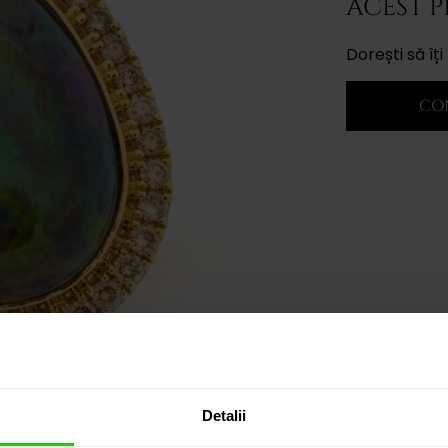
ACEST 
Dorești să î
CO
Detalii