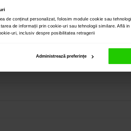
uri
ea de conținut personalizat, folosim module cookie sau tehnologi
tarea de informații prin cookie-uri sau tehnologii similare. Află i
kie-uri, inclusiv despre posibilitatea retragerii
 18k este o bijuterie frumoasa si eleganta. Prezinta ca si pia
tunda cu un total de 1.12 ct..
in colectia prezentata pe site cat si vizitand showroom-ul 
Administrează preferințe