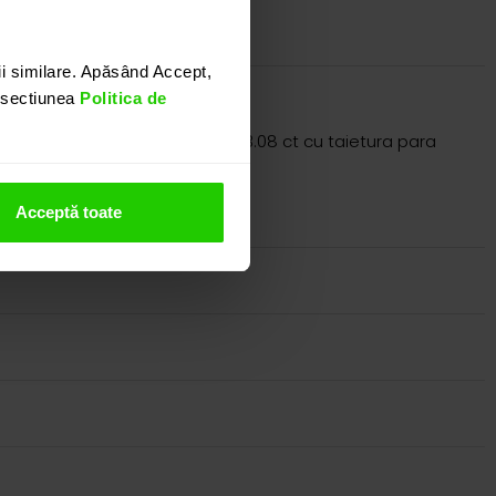
i similare. Apăsând Accept,
n sectiunea
Politica de
tra centrala un opal negru de 13.08 ct cu taietura para
nostru.
Acceptă toate