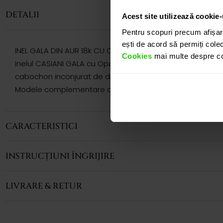
DETALII
Acest site utilizează cookie-
Pentru scopuri precum afișar
ești de acord să permiți colec
INEL GALA DIN AUR 18k CU OPAL SI DIAMANTE
Cookies
mai multe despre coo
Inelul CASIANI GALA cu Opal si Diamante din aur galben de
cabochon inconjurat de diamante sampanie cu taietura ro
Modele complementare acestui produs puteti regasi atat 
CARACTERISTICI
INSTRUCȚIUNI ÎNGRIJIRE
LIVRARE & RETUR