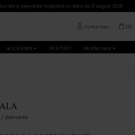
elucrate și expediate începând cu data de 21 august 2026.
Contul meu
(0)
NOUTATI
ACCESORII
DESPRE NOI
GALA
l / diamante