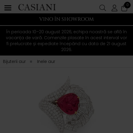
0
VINO ÎN SHOWROOM
În perioada 10–20 august 2026, echipa noastră se află în
vacanța de vară. Comenzile plasate în acest interval vor
fi prelucrate și expediate începând cu data de 21 august
2026.
Bijuterii aur
Inele aur