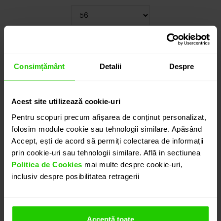
Cauți o altă mărime? CLICK AICI!
54.515
lei
Consimțământ
Detalii
Despre
detalii suplimentare
Acest site utilizează cookie-uri
Pentru scopuri precum afișarea de conținut personalizat,
ADAUGĂ ÎN COȘ
folosim module cookie sau tehnologii similare. Apăsând
Accept, ești de acord să permiți colectarea de informații
prin cookie-uri sau tehnologii similare. Află in sectiunea
PROGRAMEAZĂ O ÎNTÂLNIRE
Politica de Cookies
mai multe despre cookie-uri,
inclusiv despre posibilitatea retragerii
DETALII
Acceptă toate