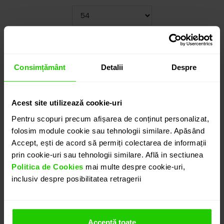
Cauți o altă mărime? CLICK AICI!
35.405
lei
Consimțământ
Detalii
Despre
detalii suplimentare
Acest site utilizează cookie-uri
Pentru scopuri precum afișarea de conținut personalizat,
ADAUGĂ ÎN COȘ
folosim module cookie sau tehnologii similare. Apăsând
Accept, ești de acord să permiți colectarea de informații
prin cookie-uri sau tehnologii similare. Află in sectiunea
PROGRAMEAZĂ O ÎNTÂLNIRE
Politica de Cookies
mai multe despre cookie-uri,
inclusiv despre posibilitatea retragerii
DETALII
Acceptă toate