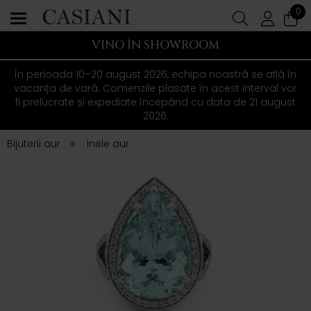
0
VINO ÎN SHOWROOM
În perioada 10–20 august 2026, echipa noastră se află în
vacanța de vară. Comenzile plasate în acest interval vor
fi prelucrate și expediate începând cu data de 21 august
2026.
Bijuterii aur
Inele aur