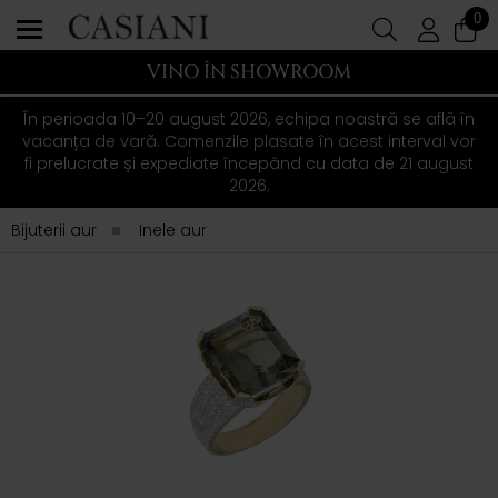
0
VINO ÎN SHOWROOM
În perioada 10–20 august 2026, echipa noastră se află în
vacanța de vară. Comenzile plasate în acest interval vor
fi prelucrate și expediate începând cu data de 21 august
2026.
Bijuterii aur
Inele aur