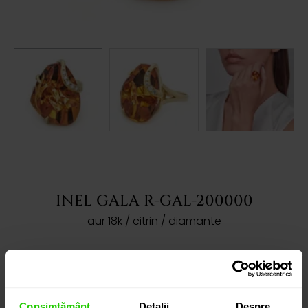
INEL GALA R-GAL-200000
aur 18k / citrin / diamante
ACEST PRODUS A FOST VÂNDUT!
Dorești să îți prezentăm produse asemanatoare?
Consimțământ
Detalii
Despre