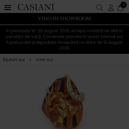
0
VINO ÎN SHOWROOM
În perioada 10–20 august 2026, echipa noastră se află în
vacanța de vară. Comenzile plasate în acest interval vor
fi prelucrate și expediate începând cu data de 21 august
2026.
Bijuterii aur
Inele aur