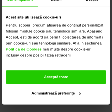
CONTACTEAZĂ-NE
Acest site utilizează cookie-uri
DETALII
Pentru scopuri precum afișarea de conținut personalizat,
folosim module cookie sau tehnologii similare. Apăsând
Accept, ești de acord să permiți colectarea de informații
INEL GALA DIN AUR DE 18k CU CITRIN SI DIAMANTE
prin cookie-uri sau tehnologii similare. Află in sectiunea
Inelul CASIANI GALA cu Citrin si Diamante este o
Politica de Cookies
mai multe despre cookie-uri,
bijuterie unica realizata in aur galben de 18K. Piatra
inclusiv despre posibilitatea retragerii
centrala, un citrin cu forma neregulata de 36.19 ct,
de culoare portocaliu intens este evidentiata de
diamante albe de 1.8mm cu taietura rotunda , cu un
Acceptă toate
total de 0.135 ct.
Modele complementare acestui produs puteti
regasi atat in colectia prezentata pe site cat si
Administrează preferințe
vizitand showroom-ul nostru.