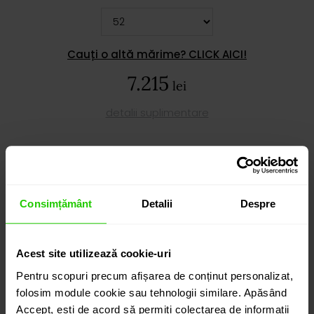
Cauți o altă mărime? CLICK AICI!
7.215
lei
detalii suplimentare
ADAUGĂ ÎN COȘ
Consimțământ
Detalii
Despre
PROGRAMEAZĂ O ÎNTÂLNIRE
Acest site utilizează cookie-uri
DETALII
Pentru scopuri precum afișarea de conținut personalizat,
folosim module cookie sau tehnologii similare. Apăsând
Accept, ești de acord să permiți colectarea de informații