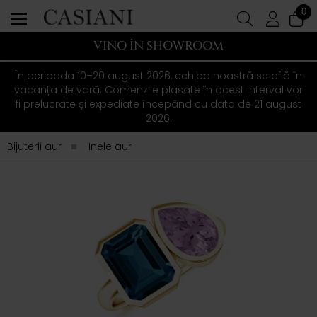
0
VINO ÎN SHOWROOM
În perioada 10–20 august 2026, echipa noastră se află în
vacanța de vară. Comenzile plasate în acest interval vor
fi prelucrate și expediate începând cu data de 21 august
2026.
Bijuterii aur
Inele aur