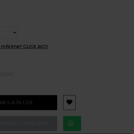
 mărime? CLICK AICI!
mentare
AUGĂ ÎN COȘ
EAZĂ O ÎNTÂLNIRE