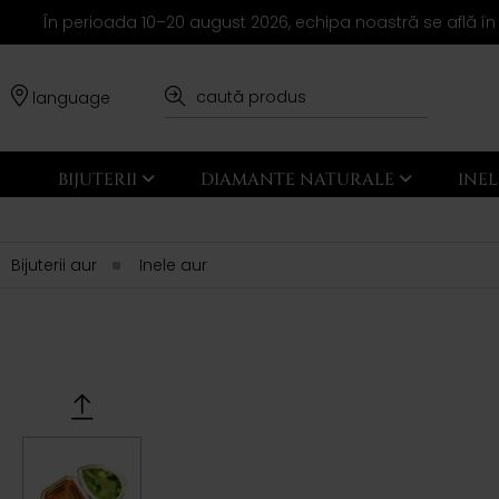
În perioada 10–20 august 2026, echipa noastră se află în
language
BIJUTERII
DIAMANTE NATURALE
INE
Bijuterii aur
Inele aur