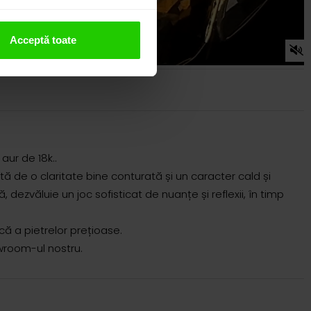
Acceptă toate
 aur de 18k..
ă de o claritate bine conturată și un caracter cald și
dezvăluie un joc sofisticat de nuanțe și reflexii, în timp
ă a pietrelor prețioase.
owroom-ul nostru.