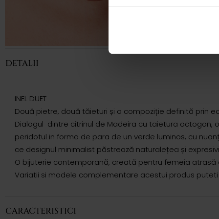
DETALII
INEL DUET
Două pietre, două tăieturi și o compoziție definită prin echil
Dialogul dintre citrinul de Madeira cu taietura octogon, 
peridotul in forma de para de un verde luminos, cu nuanțe 
ce designul minimalist păstrează naturalețea și expresivi
O bijuterie contemporană, creată pentru femeia atrasă 
Variatii si modele complementare acestui produs puteti r
CARACTERISTICI