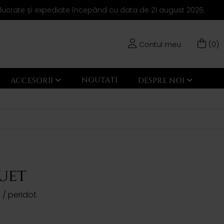
elucrate și expediate începând cu data de 21 august 2026.
Contul meu
(0)
NOUTATI
ACCESORII
DESPRE NOI
DUET
n / peridot