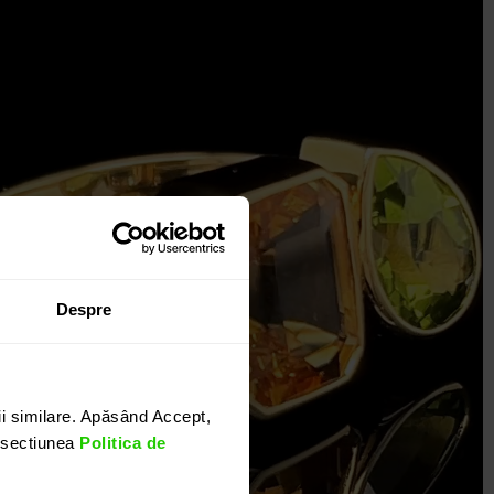
Despre
i similare. Apăsând Accept,
n sectiunea
Politica de