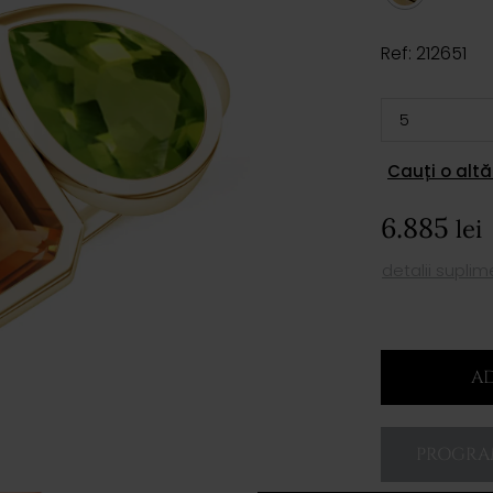
Ref: 212651
Cauți o altă
6.885
lei
detalii supli
AD
PROGRAM