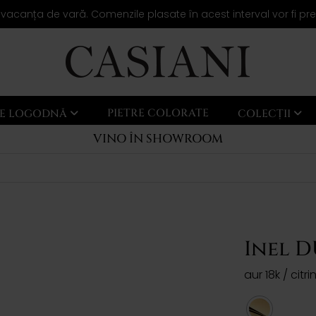
 vacanța de vară. Comenzile plasate în acest interval vor fi pr
PIETRE COLORATE
LE LOGODNĂ
COLECȚII
VINO ÎN SHOWROOM
Inel 
aur 18k / citri