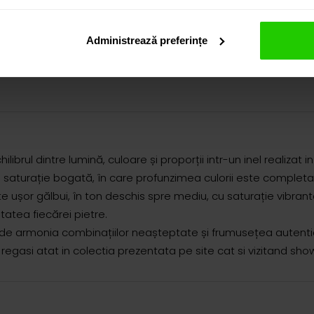
Administrează preferințe
ibrul dintre lumină, culoare și proporții intr-un inel realizat in
o saturație bogată, în care profunzimea culorii este completat
ușor gălbui, în ton deschis spre mediu, cu saturație vibrantă, 
tatea fiecărei pietre.
de armonia combinațiilor neașteptate și frumusețea autentic
egasi atat in colectia prezentata pe site cat si vizitand sh