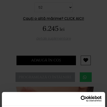
Cauți o altă mărime? CLICK AICI!
6.245
lei
detalii suplimentare
ADAUGĂ ÎN COȘ
PROGRAMEAZĂ O ÎNTÂLNIRE