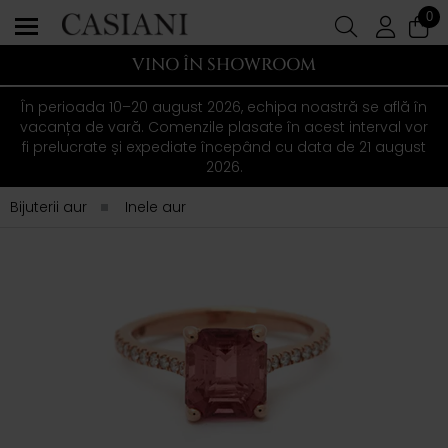
0
VINO ÎN SHOWROOM
În perioada 10–20 august 2026, echipa noastră se află în
vacanța de vară. Comenzile plasate în acest interval vor
fi prelucrate și expediate începând cu data de 21 august
2026.
Bijuterii aur
Inele aur