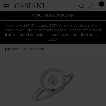
0
VINO ÎN SHOWROOM
În perioada 10–20 august 2026, echipa noastră se află în
vacanța de vară. Comenzile plasate în acest interval vor
fi prelucrate și expediate începând cu data de 21 august
2026.
Bijuterii aur
Inele aur