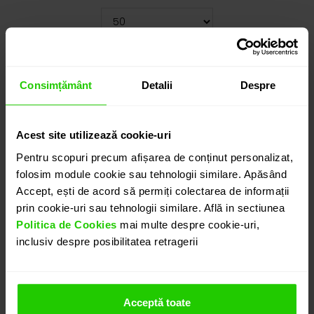
Cauți o altă mărime? CLICK AICI!
6.625
lei
Consimțământ
Detalii
Despre
detalii suplimentare
Acest site utilizează cookie-uri
Pentru scopuri precum afișarea de conținut personalizat,
folosim module cookie sau tehnologii similare. Apăsând
ADAUGĂ ÎN COȘ
Accept, ești de acord să permiți colectarea de informații
prin cookie-uri sau tehnologii similare. Află in sectiunea
Politica de Cookies
mai multe despre cookie-uri,
PROGRAMEAZĂ O ÎNTÂLNIRE
inclusiv despre posibilitatea retragerii
DETALII
Acceptă toate