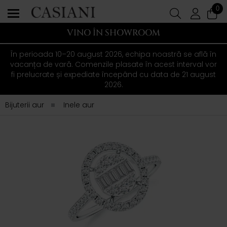
0
VINO ÎN SHOWROOM
În perioada 10–20 august 2026, echipa noastră se află în
vacanța de vară. Comenzile plasate în acest interval vor
fi prelucrate și expediate începând cu data de 21 august
2026.
Bijuterii aur
Inele aur