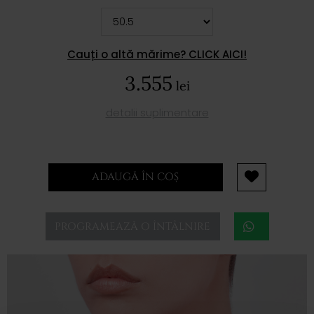
Cauți o altă mărime? CLICK AICI!
3.555
lei
detalii suplimentare
ADAUGĂ ÎN COȘ
PROGRAMEAZĂ O ÎNTÂLNIRE