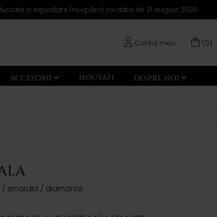
elucrate și expediate începând cu data de 21 august 2026.
Contul meu
(0)
NOUTATI
ACCESORII
DESPRE NOI
GALA
l / smarald / diamante