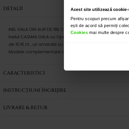
DETALII
Acest site utilizează cookie-
Pentru scopuri precum afișar
ești de acord să permiți colec
INEL GALA DIN AUR DE 18k CU OPAL, SMARALD SI DIAMANTE
Cookies
mai multe despre coo
Inelul CASIANI GALA cu Opal, Smarald si Diamante din aur 
de 10.16 ct , un smarald cu taietura in forma de para de 1
Modele complementare acestui produs puteti regasi atat 
CARACTERISTICI
INSTRUCȚIUNI ÎNGRIJIRE
LIVRARE & RETUR