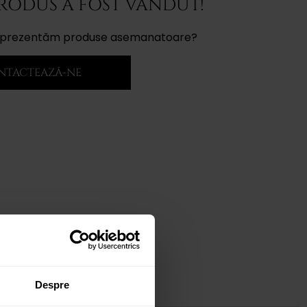
PRODUS A FOST VÂNDUT!
ți prezentăm produse asemanatoare?
NTACTEAZĂ-NE
Despre