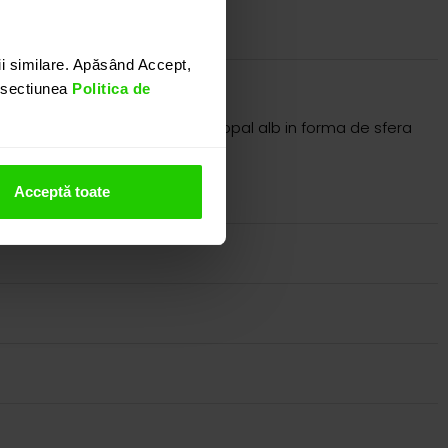
i similare. Apăsând Accept,
n sectiunea
Politica de
inta ca si piatra centrala, un opal alb in forma de sfera
cu un total de 1.24 ct.
nostru.
Acceptă toate