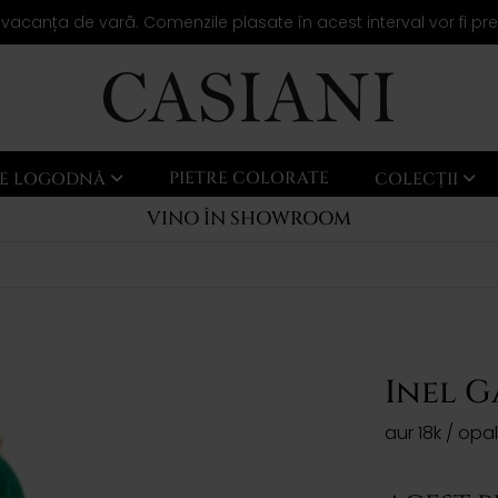
 vacanța de vară. Comenzile plasate în acest interval vor fi pr
PIETRE COLORATE
LE LOGODNĂ
COLECȚII
VINO ÎN SHOWROOM
Inel 
aur 18k / opa