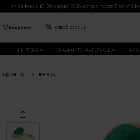
În perioada 10–20 august 2026, echipa noastră se află în
language
BIJUTERII
DIAMANTE NATURALE
INE
Bijuterii aur
Inele aur