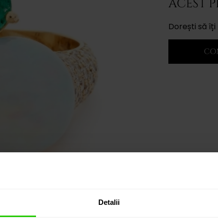
ACEST 
Dorești să î
CO
Detalii