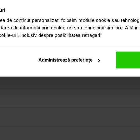
uri
ea de conținut personalizat, folosim module cookie sau tehnologi
tarea de informații prin cookie-uri sau tehnologii similare. Află i
kie-uri, inclusiv despre posibilitatea retragerii
galben de 18k este o bijuterie care nu trece neobservata. Prez
.37 ct si diamante albe cu taietura rotunda de marimi diverse, 
in colectia prezentata pe site cat si vizitand showroom-ul 
Administrează preferințe